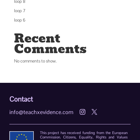
loop 8
loop 7
loop 6
Recent
Comments
No comments to show.
Contact
info@teachxevidence.com


This project has received funding from the European
Commission. Citizens, Equality, Rights and Values