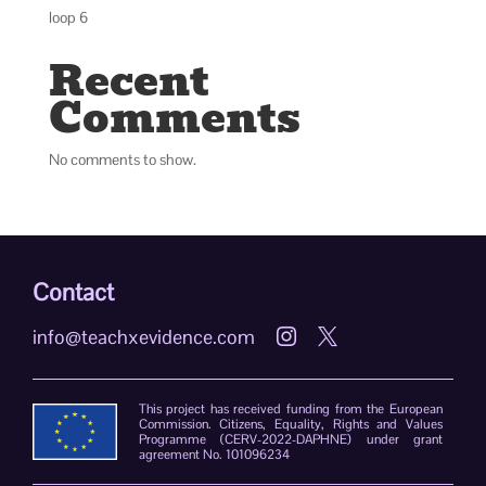
loop 6
Recent
Comments
No comments to show.
Contact
info@teachxevidence.com


This project has received funding from the European
Commission. Citizens, Equality, Rights and Values
Programme (CERV-2022-DAPHNE) under grant
agreement No. 101096234