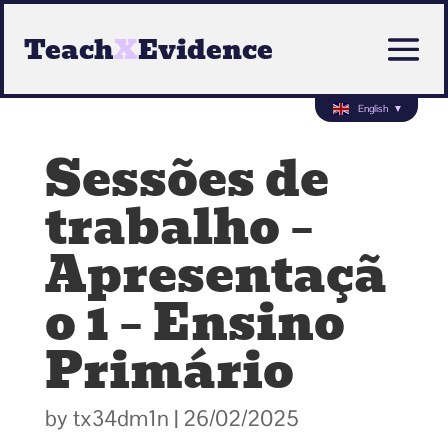
Teach
X
Evidence
English
▼
Sessões de
trabalho –
Apresentaçã
o 1 – Ensino
Primário
by
tx34dm1n
|
26/02/2025