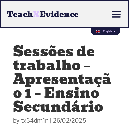
Teach
X
Evidence
English
▼
Sessões de
trabalho –
Apresentaçã
o 1 – Ensino
Secundário
by
tx34dm1n
|
26/02/2025